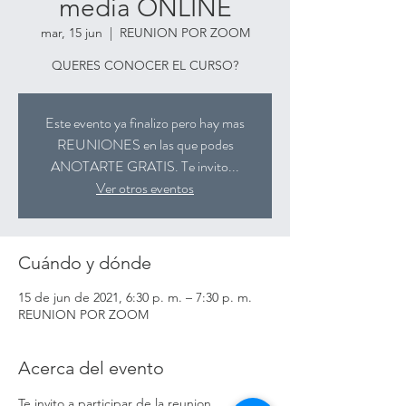
media ONLINE
mar, 15 jun
  |  
REUNION POR ZOOM
QUERES CONOCER EL CURSO?
Este evento ya finalizo pero hay mas
REUNIONES en las que podes
ANOTARTE GRATIS. Te invito...
Ver otros eventos
Cuándo y dónde
15 de jun de 2021, 6:30 p. m. – 7:30 p. m.
REUNION POR ZOOM
Acerca del evento
Te invito a participar de la reunion 