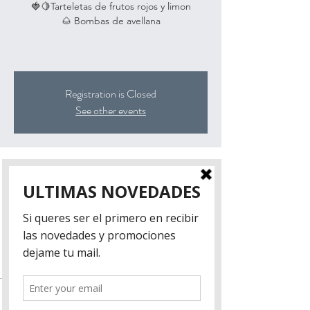
🍓🍋Tarteletas de frutos rojos y limon
🌰 Bombas de avellana
Registration is Closed
See other events
Cuándo y dónde
27 de jul de 2019, 10:00 a. m.
Adolfo Alsina 1572, Adolfo Alsina 1572,
B1602EDD Florida, Buenos Aires, Argentina
Tickets
Venta finalizada