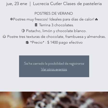
jue, 23 ene
  |  
Lucrecia Cutler Clases de pasteleria
POSTRES DE VERANO
❄Postres muy frescos! Ideales para días de calor!🔥
🍫 Terrina 3 chocolates.
🍋 Pistacho, limón y chocolate blanco.
🌰 Postre tres texturas de chocolate, frambuesa y almendras.
Se ha cerrado la posibilidad de registrarse
Ver otros eventos