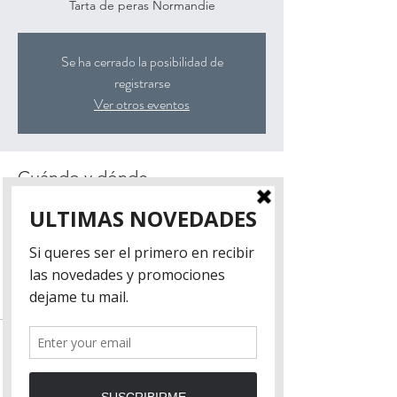
Tarta de peras Normandie
Se ha cerrado la posibilidad de
registrarse
Ver otros eventos
Cuándo y dónde
24 de jul de 2019, 1:00 p. m.
Adolfo Alsina 1572, Adolfo Alsina 1572,
B1602EDD Florida, Buenos Aires, Argentina
Tickets
Venta finalizada
Tipo de entrada