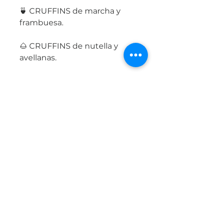
🍵 CRUFFINS de marcha y
frambuesa.
🌰 CRUFFINS de nutella y
avellanas.
🥓 CRUFFINS salados de
panceta, verdeo y queso.
*VALOR ONLINE :*
$ 6500 efectivo o
transferencia.
$ 7900 link mercado pago o
tarjeta