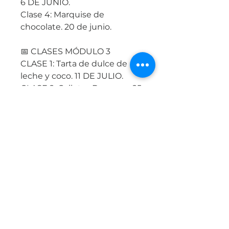
6 DE JUNIO.
Clase 4: Marquise de
chocolate. 20 de junio.
📅 CLASES MÓDULO 3
CLASE 1: Tarta de dulce de
leche y coco. 11 DE JULIO.
CLASE 2: Galletas Dameras. 25
DE JULIO.
CLASE 3: Tarta de manzana
con stroisel. 15 DE AGOSTO.
CLASE 4: Eclairs rellenos. 29
DE AGOSTO.
📅 CLASES MÓDULO 4
CLASE 1: TORTA DOMINO. 12
de septiembre
CLASE 2: Alfajores TriPLES. 26
DE SEPTIEMBRE.