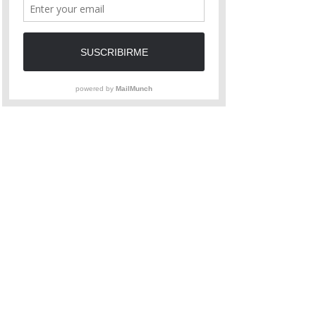
Las clases se transmitieron en
directo por YOUTUBE y
quedaron grabadas, podes
verlas por tiempo indefinido.
Las consultas podes hacerlas
por la misma aplicación o por
whatsapp.
*EXTRANJEROS:*
Western Unión o PayPal
pidiéndome un link.
*CUALQUIER DUDA PODES
COMUNICARTE AL ;* +549-
1167355138 o a
lucutler@gmail.com.