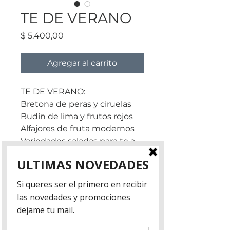
TE DE VERANO
Precio
$ 5.400,00
Agregar al carrito
TE DE VERANO:
Bretona de peras y ciruelas
Budín de lima y frutos rojos
Alfajores de fruta modernos
Variedades saladas para te a
designar
PRECIO: $ 5400 EFECTIVO /
$7300 TARJETA O MERCADO
PAGO.
*DINÁMICA DE LAS CLASES:*